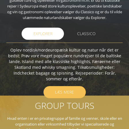
guidede ture og oplevelser m/gastronomi m.m. Er du til klassiske
rejser I Sydeuropa med store kulturoplevelser, poetiske landskaber
og vin og gastronomi oplevelser vælger du Classico og er du til vilde
utæmmede naturlandskaber vælger du Explorer.
EXPLORER
CLASSICO
Oplev nordisk/nordeuropæisk kultur og natur når det er
bedst; Prøv vore meget populære rundrejser til de baltiske
lande, Island med alle klassiske highlights, Færøerne eller
Skotland med whisky smagning. Tilkøbsmuligheder:
Indchecket bagage og spisning. Rejseperioder: Forår,
sommer og efterår.
LÆS MERE
GROUP TOURS
Hvad enten i er en privategruppe af familie og venner, skole eller en
organisation eller virksomhed tilbyder vi specialiserede og