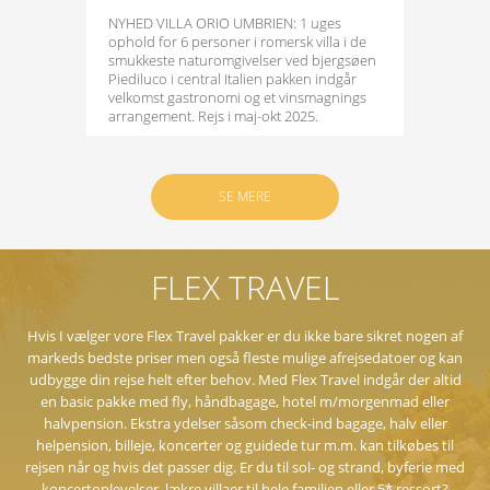
NYHED VILLA ORIO UMBRIEN: 1 uges
ophold for 6 personer i romersk villa i de
smukkeste naturomgivelser ved bjergsøen
Piediluco i central Italien pakken indgår
velkomst gastronomi og et vinsmagnings
arrangement. Rejs i maj-okt 2025.
SE MERE
FLEX TRAVEL
Hvis I vælger vore Flex Travel pakker er du ikke bare sikret nogen af
markeds bedste priser men også fleste mulige afrejsedatoer og kan
udbygge din rejse helt efter behov. Med Flex Travel indgår der altid
en basic pakke med fly, håndbagage, hotel m/morgenmad eller
halvpension. Ekstra ydelser såsom check-ind bagage, halv eller
helpension, billeje, koncerter og guidede tur m.m. kan tilkøbes til
rejsen når og hvis det passer dig. Er du til sol- og strand, byferie med
koncertoplevelser, lækre villaer til hele familien eller 5* ressort?