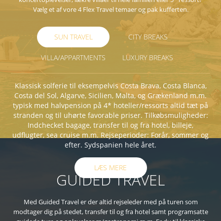
Vælg et af vore 4 Flex Travel temaer og pak kufferten.
SUN TRAVEL
CITY BREAKS
VILLA/APPARTMENTS
LUXURY BREAKS
Klassisk solferie til eksempelvis Costa Brava, Costa Blanca,
Costa del Sol, Algarve, Sicilien, Malta, og Grækenland m.m.
typisk med halvpension på 4* hoteller/ressorts altid tæt på
stranden og til uhørte favorable priser. Tilkøbsmuligheder:
Indchecket bagage, transfer til og fra hotel, billeje,
udflugter, sea cruise m.m. Rejseperioder: Forår, sommer og
efter. Sydspanien hele året.
LÆS MERE
GUIDED TRAVEL
Med Guided Travel er der altid rejseleder med på turen som
modtager dig på stedet, transfer til og fra hotel samt programsatte