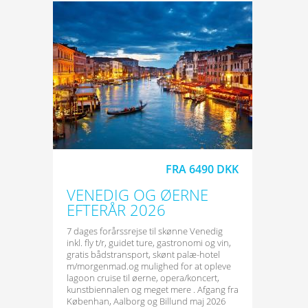
FRA 6490 DKK
VENEDIG OG ØERNE
EFTERÅR 2026
7 dages forårssrejse til skønne Venedig
inkl. fly t/r, guidet ture, gastronomi og vin,
gratis bådstransport, skønt palæ-hotel
m/morgenmad.og mulighed for at opleve
lagoon cruise til øerne, opera/koncert,
kunstbiennalen og meget mere . Afgang fra
Københan, Aalborg og Billund maj 2026