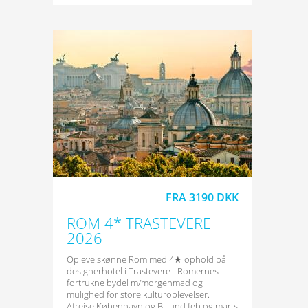
FRA 3190 DKK
ROM 4* TRASTEVERE
2026
Opleve skønne Rom med 4★ ophold på
designerhotel i Trastevere - Romernes
fortrukne bydel m/morgenmad og
mulighed for store kulturoplevelser.
Afrejse København og Billund feb og marts