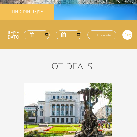
FIND DIN REJSE
REJSE
Søg
DATO
HOT DEALS