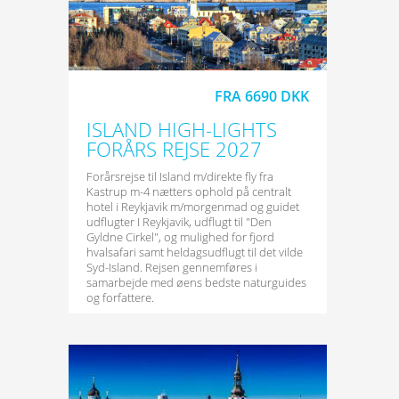
FRA 6690 DKK
ISLAND HIGH-LIGHTS
FORÅRS REJSE 2027
Forårsrejse til Island m/direkte fly fra
Kastrup m-4 nætters ophold på centralt
hotel i Reykjavik m/morgenmad og guidet
udflugter I Reykjavik, udflugt til "Den
Gyldne Cirkel", og mulighed for fjord
hvalsafari samt heldagsudflugt til det vilde
Syd-Island. Rejsen gennemføres i
samarbejde med øens bedste naturguides
og forfattere.