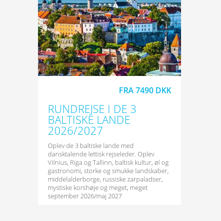
FRA 7490 DKK
RUNDREJSE I DE 3
BALTISKE LANDE
2026/2027
Oplev de 3 baltiske lande med
dansktalende lettisk rejseleder. Oplev
Vilnius, Riga og Tallinn, baltisk kultur, øl og
gastronomi, storke og smukke landskaber,
middelalderborge, russiske zarpaladser,
mystiske korshøje og meget, meget
september 2026/maj 2027