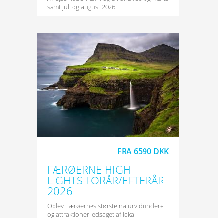
samt juli og august 2026
FRA 6590 DKK
FÆRØERNE HIGH-
LIGHTS FORÅR/EFTERÅR
2026
Oplev Færøernes største naturvidundere
og attraktioner ledsaget af lokal