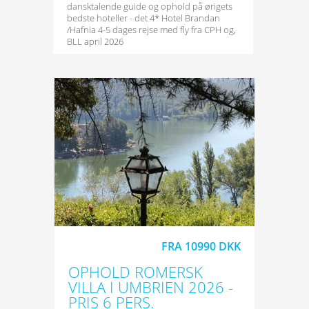
dansktalende guide og ophold på ørigets
bedste hoteller - det 4* Hotel Brandan
/Hafnia 4-5 dages rejse med fly fra CPH og,
BLL april 2026
FRA 10990 DKK
OPHOLD ROMERSK
VILLA I UMBRIEN 2026 -
PRIS 6 PERS.