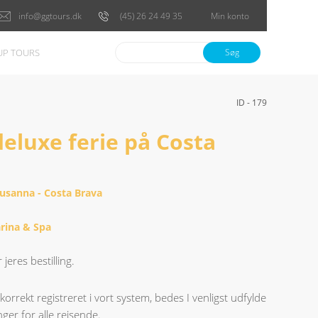
info@ggtours.dk
(45) 26 24 49 35
Min konto
P TOURS
Søg
ID - 179
eluxe ferie på Costa
Susanna - Costa Brava
rina & Spa
jeres bestilling.
g korrekt registreret i vort system, bedes I venligst udfylde
ger for alle rejsende.