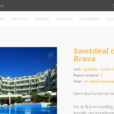
AQ
SER
HOT DEALS
NYHEDER
GAVEKORT
NYHEDSBREV
GROU
Swetdeal d
Brava
Spanien - Santa 
Land -
7
Rejsens varighed -
4* hotel Aquama
Hotel -
Kære deal kunde tak for 
For at få jeres bestillin
kontakt- personoplysnin