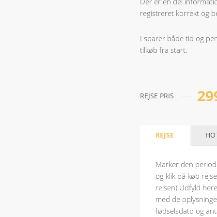
Der er en del informatio
registreret korrekt og 
I sparer både tid og pe
tilkøb fra start.
29
REJSE PRIS
REJSE
HO
Marker den periode
og klik på køb rejse
rejsen) Udfyld here
med de oplysninger
fødselsdato og anta