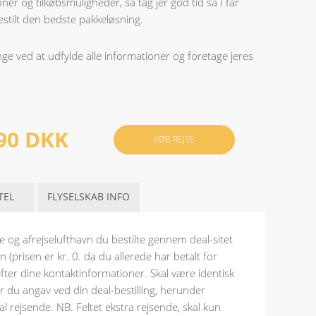
ner og tilkøbsmuligheder, så tag jer god tid så I får
bestilt den bedste pakkeløsning.
nge ved at udfylde alle informationer og foretage jeres
90 DKK
KØB REJSE
TEL
FLYSELSKAB INFO
 og afrejselufthavn du bestilte gennem deal-sitet
n (prisen er kr. 0. da du allerede har betalt for
fter dine kontaktinformationer. Skal være identisk
 du angav ved din deal-bestilling, herunder
l rejsende. NB. Feltet ekstra rejsende, skal kun