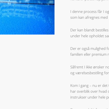
I denne process får I ogs
som kan afregnes med k
Der kan blandt bestilles 
under hele opholdet sa
Der er også mulighed for
familien eller premium
Såfremt I ikke ønsker n
og værelsesbestiling for
Kom i gang – nu er det ti
har overblik over hvad d
instrukser under hele 