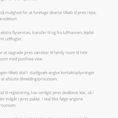
å mulighed for at foretage diverse tilkøb til jeres rejse,
reditkort.
ekstra flyservices, transfer til og fra lufthavnen, lejebil
mt udflugter.
 at opgrade jeres værelser til family room til hele
 room med pool/sea view.
ogen tilkøb skal I stadigvæk angive kontaktoplysninger
 at afslutte tilmeldingsprocessen.
d til registrering, hav venligst jeres dealbevis klar, så I
er indgår i jeres pakke. I skal blot følge angivne
processen.