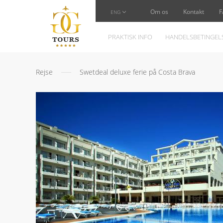
Om os
Kontakt
F
ENG
PRAKTISK INFO
HANDELSBETINGEL
Rejse
Swetdeal deluxe ferie på Costa Brava