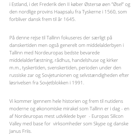
i Estland, i det Frederik den II køber Østersø øen ”Øsel” og
den nordlige provins Haapsalu fra Tyskerne i 1560, som
forbliver dansk frem til år 1645.
På denne rejse til Tallinn fokuseres der særligt på
danskertiden men også generelt om middelalderbyen i
Tallinn med Nordeuropas bedste bevarede
middelalderfæstning, rådhus, handelshuse og kirker
m.m., tyskertiden, svenskertiden, perioden under den
russiske zar og Sovjetunionen og selvstændigheden efter
løsrivelsen fra Sovjetblokken i 1991.
Vi kommer igennem hele historien og frem til nutidens
moderne og økonomiske mirakel som Tallinn er i dag - en
af Nordeuropas mest udviklede byer - Europas Silicon
Valley med base for virksomheder som Skype og danske
Janus Friis.