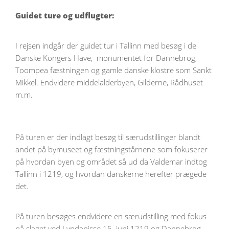
Guidet ture og udflugter:
I rejsen indgår der guidet tur i Tallinn med besøg i de
Danske Kongers Have, monumentet for Dannebrog,
Toompea fæstningen og gamle danske klostre som Sankt
Mikkel. Endvidere middelalderbyen, Gilderne, Rådhuset
m.m.
På turen er der indlagt besøg til særudstillinger blandt
andet på bymuseet og fæstningstårnene som fokuserer
på hvordan byen og området så ud da Valdemar indtog
Tallinn i 1219, og hvordan danskerne herefter prægede
det.
På turen besøges endvidere en særudstilling med fokus
på slaget ved Lyndanisse 15. juni 1219 og Dannebrog