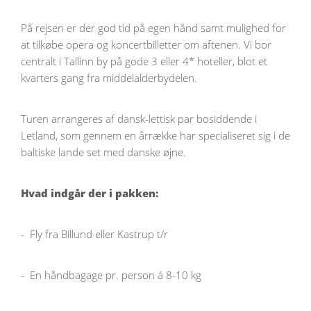
På rejsen er der god tid på egen hånd samt mulighed for
at tilkøbe opera og koncertbilletter om aftenen. Vi bor
centralt i Tallinn by på gode 3 eller 4* hoteller, blot et
kvarters gang fra middelalderbydelen.
Turen arrangeres af dansk-lettisk par bosiddende i
Letland, som gennem en årrække har specialiseret sig i de
baltiske lande set med danske øjne.
Hvad indgår der i pakken:
-
Fly fra Billund eller Kastrup t/r
-
En håndbagage pr. person á 8-10 kg