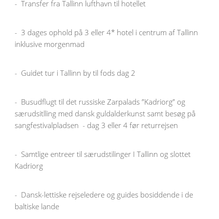
-
Transfer fra Tallinn lufthavn til hotellet
-
3 dages ophold på 3 eller 4* hotel i centrum af Tallinn
inklusive morgenmad
-
Guidet tur i Tallinn by til fods dag 2
-
Busudflugt til det russiske Zarpalads ”Kadriorg” og
særudsitlling med dansk guldalderkunst samt besøg på
sangfestivalpladsen - dag 3 eller 4 før returrejsen
-
Samtlige entreer til særudstilinger I Tallinn og slottet
Kadriorg
-
Dansk-lettiske rejseledere og guides bosiddende i de
baltiske lande