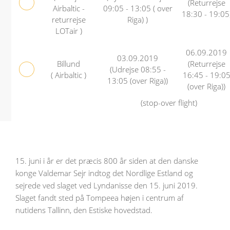
(Returrejse
Airbaltic -
09:05 - 13:05 ( over
18:30 - 19:05
returrejse
Riga) )
LOTair )
06.09.2019
03.09.2019
Billund
(Returrejse
(Udrejse 08:55 -
( Airbaltic )
16:45 - 19:0
13:05 (over Riga))
(over Riga))
(stop-over flight)
15. juni i år er det præcis 800 år siden at den danske
konge Valdemar Sejr indtog det Nordlige Estland og
sejrede ved slaget ved Lyndanisse den 15. juni 2019.
Slaget fandt sted på Tompeea højen i centrum af
nutidens Tallinn, den Estiske hovedstad.