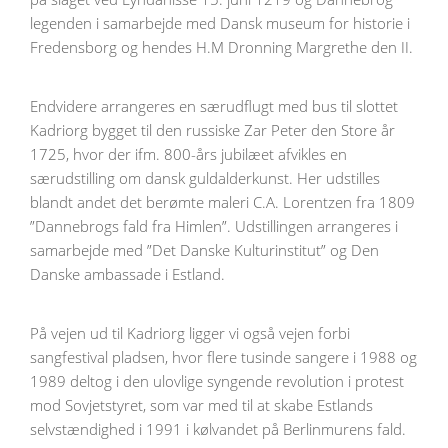
legenden i samarbejde med Dansk museum for historie i
Fredensborg og hendes H.M Dronning Margrethe den II.
Endvidere arrangeres en særudflugt med bus til slottet
Kadriorg bygget til den russiske Zar Peter den Store år
1725, hvor der ifm. 800-års jubilæet afvikles en
særudstilling om dansk guldalderkunst. Her udstilles
blandt andet det berømte maleri C.A. Lorentzen fra 1809
”Dannebrogs fald fra Himlen”. Udstillingen arrangeres i
samarbejde med ”Det Danske Kulturinstitut” og Den
Danske ambassade i Estland.
På vejen ud til Kadriorg ligger vi også vejen forbi
sangfestival pladsen, hvor flere tusinde sangere i 1988 og
1989 deltog i den ulovlige syngende revolution i protest
mod Sovjetstyret, som var med til at skabe Estlands
selvstændighed i 1991 i kølvandet på Berlinmurens fald.