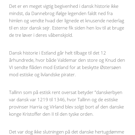
Det er en meget vigtig begivenhed i dansk historie ikke
mindst, da Dannebrog ifølge legenden faldt ned fra
himlen og vendte hvad der lignede et knusende nederlag
til en stor dansk sejr. Esterne fik siden hen lov til at bruge
de tre løver i deres våbenskjold.
Dansk historie i Estland går helt tilbage til det 12
århundrede, hvor både Valdemar den store og Knud den
VI sendte flåden mod Estland for at beskytte Østersøen
mod estiske og livlandske pirater.
Tallinn som på estisk rent oversat betyder ”danskerbyen
var dansk var 1219 til 1346, hvor Tallinn og de estiske
provinser Harria og Virland blev solgt bort af den danske
konge Kristoffer den II til den tyske orden.
Det var dog ikke slutningen på det danske hertugdømme