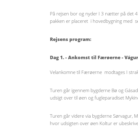
På rejsen bor og nyder I 3 nætter på det 
pakken er placeret i hovedbygning med sea
Rejsens program:
Dag 1. - Ankomst til Færøerne - Vágu
Velankomne til Færøerne modtages I strak
Turen går igennem bygderne Bø og Gásadalu
udsigt over til øen og fugleparadiset Mykin
Turen går videre via bygderne Sørvagur, Mi
hvor udsigten over øen Koltur er ubeskrive