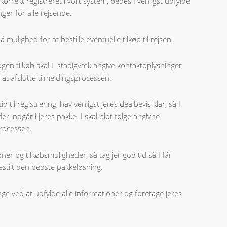
g korrekt registreret i vort system, bedes I venligst udfylde
ger for alle rejsende.
 mulighed for at bestille eventuelle tilkøb til rejsen.
ogen tilkøb skal I stadigvæk angive kontaktoplysninger
 at afslutte tilmeldingsprocessen.
d til registrering, hav venligst jeres dealbevis klar, så I
er indgår i jeres pakke. I skal blot følge angivne
processen.
ner og tilkøbsmuligheder, så tag jer god tid så I får
bestilt den bedste pakkeløsning.
nge ved at udfylde alle informationer og foretage jeres