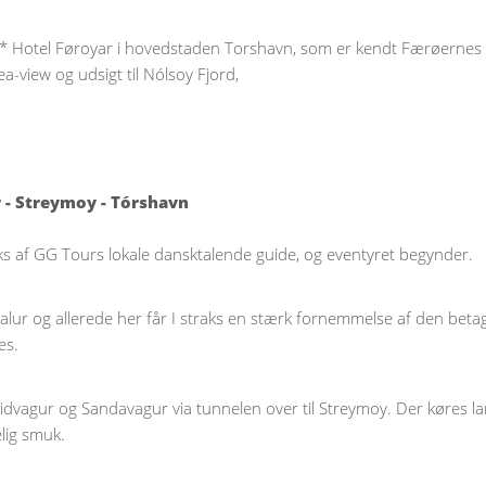
4* Hotel Føroyar i hovedstaden Torshavn, som er kendt Færøernes 
-view og udsigt til Nólsoy Fjord,
r - Streymoy - Tórshavn
s af GG Tours lokale dansktalende guide, og eventyret begynder.
r og allerede her får I straks en stærk fornemmelse af den betag
es.
dvagur og Sandavagur via tunnelen over til Streymoy. Der køres lang
lig smuk.