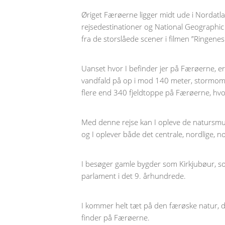
Øriget Færøerne ligger midt ude i Nordatl
rejsedestinationer og National Geographi
fra de storslåede scener i filmen ”Ringenes
Uanset hvor I befinder jer på Færøerne, e
vandfald på op i mod 140 meter, stormombru
flere end 340 fjeldtoppe på Færøerne, hv
Med denne rejse kan I opleve de natursmuk
og I oplever både det centrale, nordlige,
I besøger gamle bygder som Kirkjubøur, som
parlament i det 9. århundrede.
I kommer helt tæt på den færøske natur, de
finder på Færøerne.