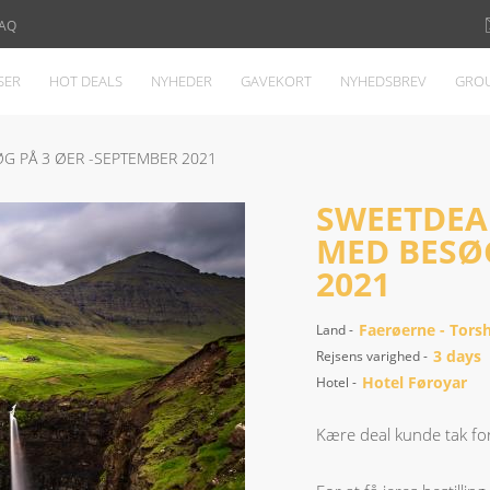
AQ
SER
HOT DEALS
NYHEDER
GAVEKORT
NYHEDSBREV
GROU
G PÅ 3 ØER -SEPTEMBER 2021
SWEETDEA
MED BESØG
2021
Faerøerne - Tors
Land -
3 days
Rejsens varighed -
Hotel Føroyar
Hotel -
Kære deal kunde tak for 