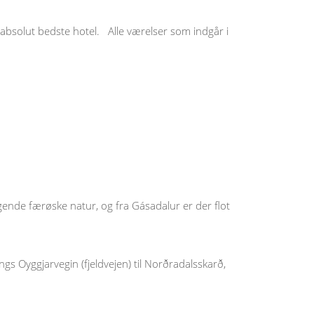
absolut bedste hotel. Alle værelser som indgår i
ende færøske natur, og fra Gásadalur er der flot
s Oyggjarvegin (fjeldvejen) til Norðradalsskarð,