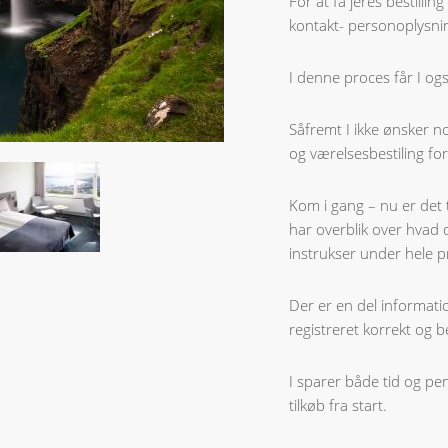
For at få jeres bestillin
kontakt- personoplysnin
I denne proces får I også
Såfremt I ikke ønsker n
og værelsesbestiling for
Kom i gang – nu er det ti
har overblik over hvad d
instrukser under hele 
Der er en del informatio
registreret korrekt og 
I sparer både tid og pe
tilkøb fra start.