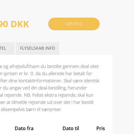
90 DKK
KØB REJSE
TEL
FLYSELSKAB INFO
 og afrejselufthavn du bestilte gennem deal-sitet
n (prisen er kr. 0. da du allerede har betalt for
fter dine kontaktinformationer. Skal være identisk
 du angav ved din deal-bestilling, herunder
l rejsende. NB. Feltet ekstra rejsende, skal kun
ker at tilmelde rejsende ud over det i har bestilt
 eksempelvis børn til særpriser.
Dato fra
Dato til
Pris