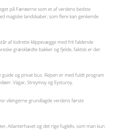
 peget på Færøerne som et af verdens bedste
med magiske landskaber, som flere kan genkende
tår af lodrette klippevægge med frit faldende
eske græsklædte bakker og fjelde, faktisk er der
 guide og privat bus. Rejsen er med fuldt program
edøer: Vágar, Streymoy og Eysturoy.
hvor vikingerne grundlagde verdens første
er, Atlanterhavet og det rige fugleliv, som man kun