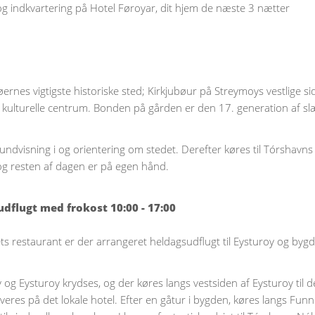
og indkvartering på Hotel Føroyar, dit hjem de næste 3 nætter
røernes vigtigste historiske sted; Kirkjubøur på Streymoys vestlige
kulturelle centrum. Bonden på gården er den 17. generation af sl
undvisning i og orientering om stedet. Derefter køres til Tórshavn
og resten af dagen er på egen hånd.
udflugt med frokost 10:00 - 17:00
lets restaurant er der arrangeret heldagsudflugt til Eysturoy og byg
og Eysturoy krydses, og der køres langs vestsiden af Eysturoy til 
rveres på det lokale hotel. Efter en gåtur i bygden, køres langs Fun