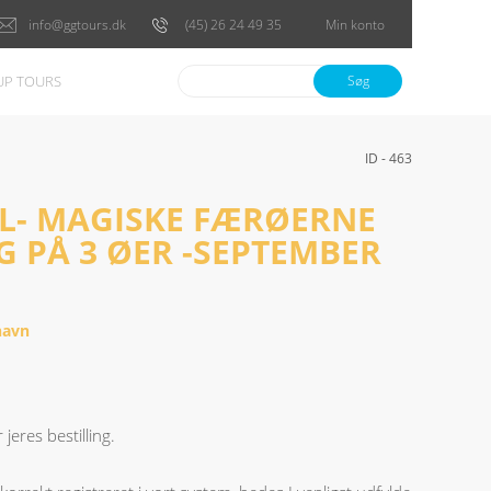
info@ggtours.dk
(45) 26 24 49 35
Min konto
P TOURS
Søg
ID - 463
L- MAGISKE FÆRØERNE
 PÅ 3 ØER -SEPTEMBER
havn
jeres bestilling.