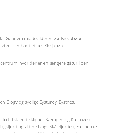
 side. Gennem middelalderen var Kirkjubøur
ægten, der har beboet Kirkjubøur.
s centrum, hvor der er en længere gåtur i den
den Gjogv og sydlige Eysturoy, Eystnes.
de to fritstående klipper Kæmpen og Kællingen.
ningsfjord og videre langs Skålefjorden, Færøernes