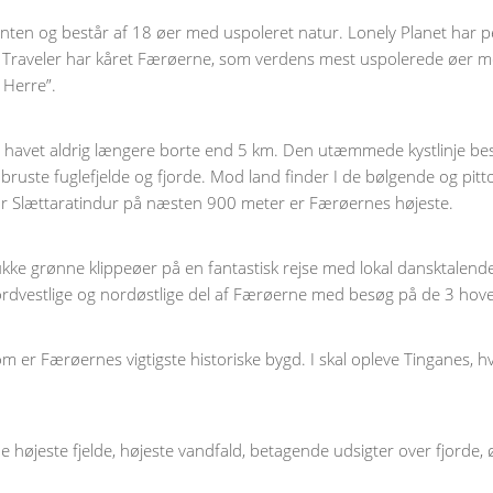
anten og består af 18 øer med uspoleret natur. Lonely Planet har
c Traveler har kåret Færøerne, som verdens mest uspolerede øer 
 Herre”.
r havet aldrig længere borte end 5 km. Den utæmmede kystlinje bes
ste fuglefjelde og fjorde. Mod land finder I de bølgende og pittor
or Slættaratindur på næsten 900 meter er Færøernes højeste.
ke grønne klippeøer på en fantastisk rejse med lokal dansktalende
 nordvestlige og nordøstlige del af Færøerne med besøg på de 3 hov
 er Færøernes vigtigste historiske bygd. I skal opleve Tinganes, 
 højeste fjelde, højeste vandfald, betagende udsigter over fjorde, ø