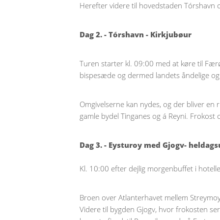
Herefter videre til hovedstaden Tórshavn 
Dag 2. - Tórshavn - Kirkjubøur
Turen starter kl. 09:00 med at køre til Fæ
bispesæde og dermed landets åndelige og 
Omgivelserne kan nydes, og der bliver en r
gamle bydel Tinganes og á Reyni. Frokost 
Dag 3. - Eysturoy med Gjogv- heldags
Kl. 10:00 efter dejlig morgenbuffet i hotel
Broen over Atlanterhavet mellem Streymoy 
Videre til bygden Gjogv, hvor frokosten se