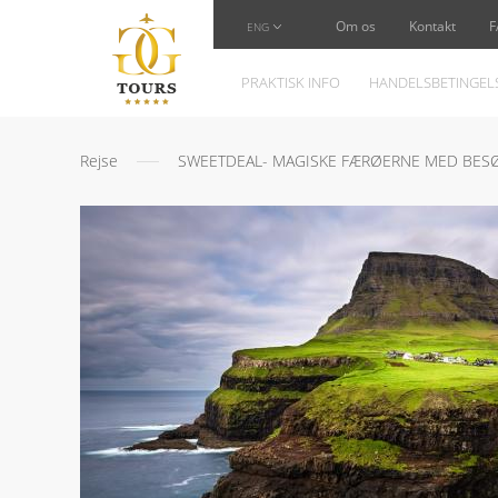
Om os
Kontakt
F
ENG
PRAKTISK INFO
HANDELSBETINGEL
Rejse
SWEETDEAL- MAGISKE FÆRØERNE MED BESØ