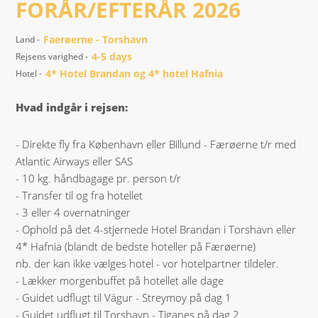
FORÅR/EFTERÅR 2026
Faerøerne - Torshavn
Land -
4-5 days
Rejsens varighed -
4* Hotel Brandan og 4* hotel Hafnia
Hotel -
Hvad indgår i rejsen:
- Direkte fly fra København eller Billund - Færøerne t/r med
Atlantic Airways eller SAS
- 10 kg. håndbagage pr. person t/r
- Transfer til og fra hotellet
- 3 eller 4 overnatninger
- Ophold på det 4-stjernede Hotel Brandan i Torshavn eller
4* Hafnia (blandt de bedste hoteller på Færøerne)
nb. der kan ikke vælges hotel - vor hotelpartner tildeler.
- Lækker morgenbuffet på hotellet alle dage
- Guidet udflugt til Vágur - Streymoy på dag 1
- Guidet udflugt til Torshavn - Tiganes på dag 2