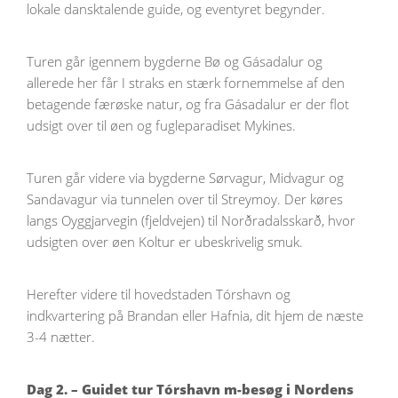
lokale dansktalende guide, og eventyret begynder.
Turen går igennem bygderne Bø og Gásadalur og
allerede her får I straks en stærk fornemmelse af den
betagende færøske natur, og fra Gásadalur er der flot
udsigt over til øen og fugleparadiset Mykines.
Turen går videre via bygderne Sørvagur, Midvagur og
Sandavagur via tunnelen over til Streymoy. Der køres
langs Oyggjarvegin (fjeldvejen) til Norðradalsskarð, hvor
udsigten over øen Koltur er ubeskrivelig smuk.
Herefter videre til hovedstaden Tórshavn og
indkvartering på Brandan eller Hafnia, dit hjem de næste
3-4 nætter.
Dag 2. – Guidet tur Tórshavn m-besøg i Nordens