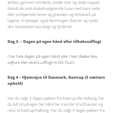
ældste, gennem snirklede, smalle stier og stejle trapper
blandt de små dukkehuslignende huse med klare røde
eller sorttjærede farver og græstørv og birkebark på
tagene. Vi besøger også fæstningen Skansin og nyder
den fantastiske havudsigt og ​​fyrtårnet.
Dag 3. – Dagen på egen hånd eller tilkøbsudflugt
I har hele dagen på egen hånd, eller I kan tilkøbe feks
sejlture eller ekstra udflugt m-GG Tours
Dag 4 – Hjemrejse til Danmark, Kastrup (3 nætters
ophold)
Har du valgt 3 dages pakken fra Kastrup elle Aalborg, har
du lidt tid på egen før hånd før transfer til lufthavnen og
retur til Kastrup/Aalborg. Har du valgt 4 dages pakken fra