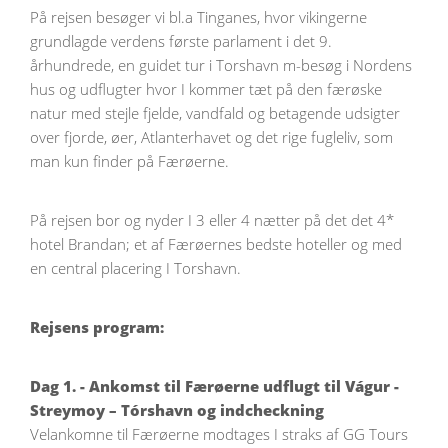
På rejsen besøger vi bl.a Tinganes, hvor vikingerne
grundlagde verdens første parlament i det 9.
århundrede, en guidet tur i Torshavn m-besøg i Nordens
hus og udflugter hvor I kommer tæt på den færøske
natur med stejle fjelde, vandfald og betagende udsigter
over fjorde, øer, Atlanterhavet og det rige fugleliv, som
man kun finder på Færøerne.
På rejsen bor og nyder I 3 eller 4 nætter på det det 4*
hotel Brandan; et af Færøernes bedste hoteller og med
en central placering I Torshavn.
Rejsens program:
Dag 1. - Ankomst til Færøerne udflugt til Vágur -
Streymoy – Tórshavn og indcheckning
Velankomne til Færøerne modtages I straks af GG Tours