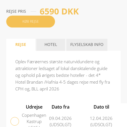
6590 DKK
REJSE PRIS
KØB REJSE
REJSE
HOTEL
FLYSELSKAB INFO
Oplev Færøernes største naturvidundere og
attraktioner ledsaget af lokal dansktalende guide
og ophold på ørigets bedste hoteller - det 4*
Hotel Brandan /Hafnia 4-5 dages rejse med fly fra
CPH og, BLL april 2026
Udrejse
Dato fra
Dato til
Copenhagen
09.04.2026
12.04.2026
Kastrup
(UDSOLGT)
(UDSOLGT)