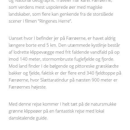
og National Geographic Traveler har kåret Færøerne,
som verdens mest uspolerede øer med magiske
landskaber, som flere kan genkende fra de storslåede
scener i filmen ”Ringenes Herre”.
Uanset hvor I befinder jer på Færøerne, er havet aldrig
længere borte end 5 km. Den utæmmede kystlinje består
af lodrette klippevægge med frit faldende vandfald på op
imod 140 meter, stormombruste fuglefjelde og fjorde.
Mod land finder I de bølgende og pittoreske græsklædte
bakker og fjelde, faktisk er der flere end 340 fjeldtoppe på
Færøerne, hvor Slættaratindur på næsten 900 meter er
Færøernes højeste.
Med denne rejse kommer I helt tæt på de natursmukke
grønne klippeøer på en fantastisk rejse med lokal
dansktalende guide.