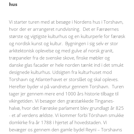
hus
Vi starter turen med at besøge i Nordens hus i Torshavn,
hvor der er arrangeret rundvisning. Det er Færøernes
største og vigtigste kulturhus og en kulturperle for færøsk
og nordisk kunst og kultur. Bygningen i sig selv er stor
arkitektonisk oplevelse og med gulve af norsk granit,
træpaneler fra de svenske skove, finske møbler og
danske glas facader er hele norden tænkt ind i det smukt
designede kulturhus. Udsigten fra kulturhuset mod
Torshavn og Atlanterhavet er storslået og skal opleves.
Herefter byder vi på vandretur gennem Torshavn. Turen
tager jer gennem mere end 1000 års historie tilbage til
vikingetiden. Vi besøger den græstækkede Tinganes-
halvø, hvor det Færøske parlament blev grundlagt år 825
- et af verdens ældste. Vi kommer forbi Tórshavn smukke
domkirke fra år 1788 i hjertet af hovedstaden. Vi
bevæger os gennem den gamle bydel Reyni – Torshavns