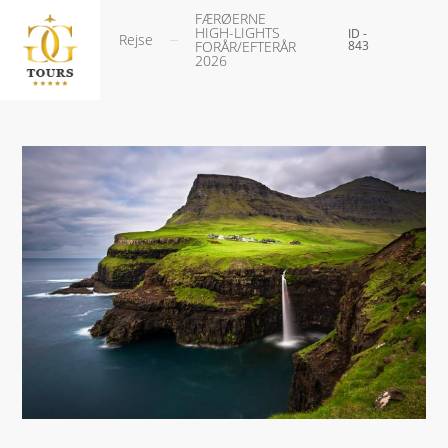
FÆRØERNE
HIGH-LIGHTS
ID -
Rejse
FORÅR/EFTERÅR
843
2026